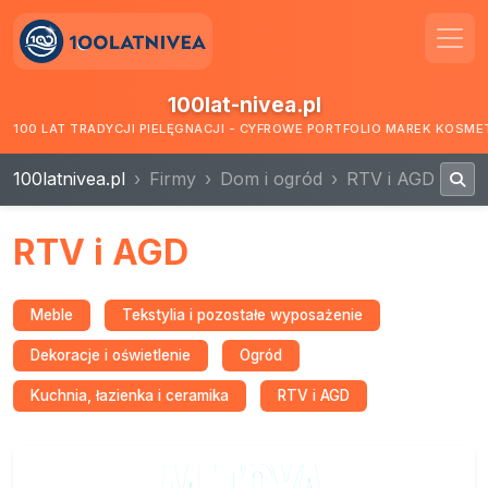
100lat-nivea.pl
100 LAT TRADYCJI PIELĘGNACJI - CYFROWE PORTFOLIO MAREK KOSM
100latnivea.pl
Firmy
Dom i ogród
RTV i AGD
RTV i AGD
Meble
Tekstylia i pozostałe wyposażenie
Dekoracje i oświetlenie
Ogród
Kuchnia, łazienka i ceramika
RTV i AGD