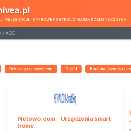
nivea.pl
CJI PIELĘGNACJI - CYFROWE PORTFOLIO MAREK KOSMETYCZNYCH
 i AGD
Dekoracje i oświetlenie
Ogród
Kuchnia, łazienka i c
Netowo.com - Urządzenia smart
home