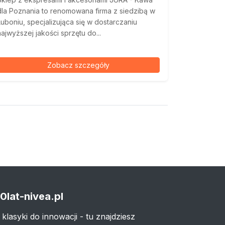
dla Poznania to renomowana firma z siedzibą w
Luboniu, specjalizująca się w dostarczaniu
najwyższej jakości sprzętu do...
Zobacz szczegóły
0lat-nivea.pl
 klasyki do innowacji - tu znajdziesz