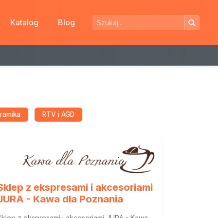
Katalog
Blog
eramika
RTV i AGD
Sklep z ekspresami i akcesoriami
JURA - Kawa dla Poznania
Sklep z ekspresami i akcesoriami JURA - Kawa