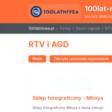
100lat-
100 LAT TRADY
100latnivea.pl
Firmy
Dom i ogród
RTV
RTV i AGD
Meble
Tekstylia i pozostałe wyposażenie
Sklep fotograficzny - Mitoya
Sklep fotograficzny Mitoya z dumą oferuje