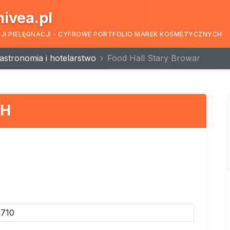
nivea.pl
CJI PIELĘGNACJI - CYFROWE PORTFOLIO MAREK KOSMETYCZNYCH
astronomia i hotelarstwo
Food Hall Stary Browar
bH
5710