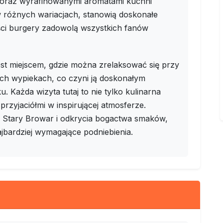
t oraz wyrafinowanymi aromatami kuchni
ne w różnych wariacjach, stanowią doskonałe
ości burgery zadowolą wszystkich fanów
est miejscem, gdzie można zrelaksować się przy
ch wypiekach, co czyni ją doskonałym
. Każda wizyta tutaj to nie tylko kulinarna
przyjaciółmi w inspirującej atmosferze.
 Stary Browar i odkrycia bogactwa smaków,
jbardziej wymagające podniebienia.