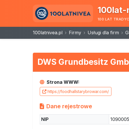
100lat-
100 LAT TRADY
100latnivea.pl
Firmy
Usługi dla firm
G
DWS Grundbesitz Gm
Strona WWW:
https://foodhallstarybrowar.com/
Dane rejestrowe
NIP
109000