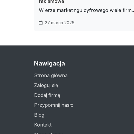
reklamowe
W erze marketingu cyfrowego wiele firm..
27 marca 2026
Nawigacja
Strona główna
Zaloguj się
Dodaj firmę
Przypomnij hasło
Blog
Kontakt