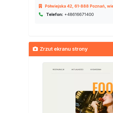
Półwiejska 42, 61-888 Poznań, wie
Telefon:
+48616671400
Zrzut ekranu strony