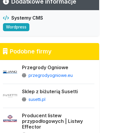
Dodatkowe informacje
Systemy CMS
Wordpress
Podobne firmy
Przegrody Ogniowe
przegrodyogniowe.eu
Sklep z biżuterią Susetti
susetti.pl
Producent listew
przypodłogowych | Listwy
Effector