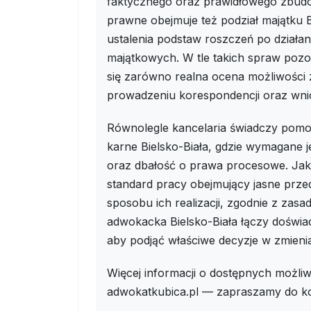
faktycznego oraz prawidłowego zbudo
prawne obejmuje też podział majątku
ustalenia podstaw roszczeń po działa
majątkowych. W tle takich spraw pozost
się zarówno realna ocena możliwości
prowadzeniu korespondencji oraz wn
Równolegle kancelaria świadczy pom
karne Bielsko-Biała, gdzie wymagane j
oraz dbałość o prawa procesowe. Jako
standard pracy obejmujący jasne przed
sposobu ich realizacji, zgodnie z zas
adwokacka Bielsko-Biała łączy doświ
aby podjąć właściwe decyzje w zmieniaj
Więcej informacji o dostępnych możliw
adwokatkubica.pl — zapraszamy do kont