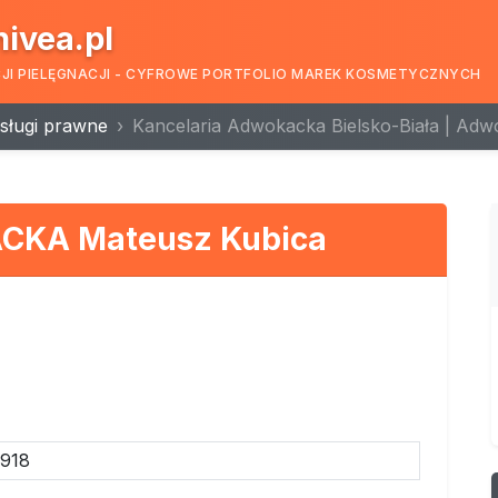
nivea.pl
CJI PIELĘGNACJI - CYFROWE PORTFOLIO MAREK KOSMETYCZNYCH
sługi prawne
Kancelaria Adwokacka Bielsko-Biała | Adw
KA Mateusz Kubica
918