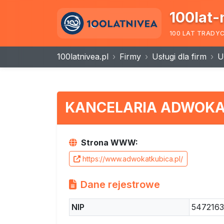
100lat-
100 LAT TRADY
100latnivea.pl
Firmy
Usługi dla firm
U
KANCELARIA ADWOKAC
Strona WWW:
https://www.adwokatkubica.pl/
Dane rejestrowe
NIP
5472163