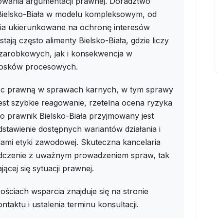
wania argumentacji prawnej. Doradztwo
 Bielsko-Biała w modelu kompleksowym, od
nia ukierunkowane na ochronę interesów
ają często alimenty Bielsko-Biała, gdzie liczy
 zarobkowych, jak i konsekwencja w
iosków procesowych.
oc prawną w sprawach karnych, w tym sprawy
est szybkie reagowanie, rzetelna ocena ryzyka
 prawnik Bielsko-Biała przyjmowany jest
stawienie dostępnych wariantów działania i
adami etyki zawodowej. Skuteczna kancelaria
adczenie z uważnym prowadzeniem spraw, tak
ącej się sytuacji prawnej.
ościach wsparcia znajduje się na stronie
aktu i ustalenia terminu konsultacji.