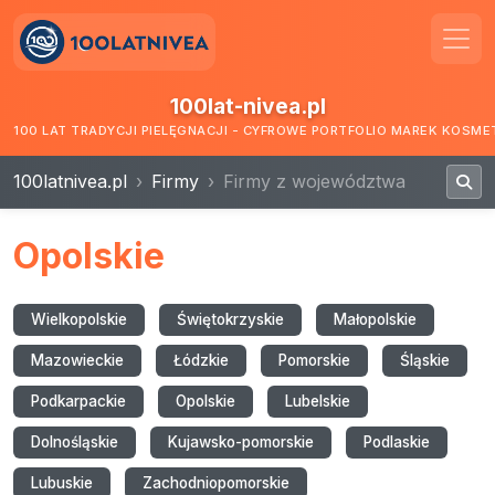
100lat-nivea.pl
100 LAT TRADYCJI PIELĘGNACJI - CYFROWE PORTFOLIO MAREK KOSM
100latnivea.pl
Firmy
Firmy z województwa
Opolskie
Wielkopolskie
Świętokrzyskie
Małopolskie
Mazowieckie
Łódzkie
Pomorskie
Śląskie
Podkarpackie
Opolskie
Lubelskie
Dolnośląskie
Kujawsko-pomorskie
Podlaskie
Lubuskie
Zachodniopomorskie