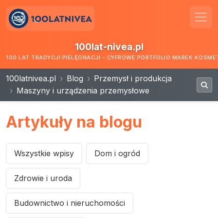
100lat-nivea.pl
100 LAT TRADYCJI PIELĘGNACJI - CYFROWE PORTFOLIO MAREK KOSM
100latnivea.pl
Blog
Przemysł i produkcja
Maszyny i urządzenia przemysłowe
Artykuły na blogu
Wszystkie wpisy
Dom i ogród
Zdrowie i uroda
Budownictwo i nieruchomości