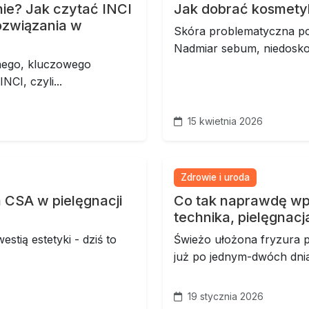
ie? Jak czytać INCI
Jak dobrać kosmetyk
związania w
Skóra problematyczna pot
Nadmiar sebum, niedoskon
dnego, kluczowego
CI, czyli...
15 kwietnia 2026
Zdrowie i uroda
a CSA w pielęgnacji
Co tak naprawdę wp
technika, pielęgnac
stią estetyki - dziś to
Świeżo ułożona fryzura po
już po jednym-dwóch dnia
19 stycznia 2026