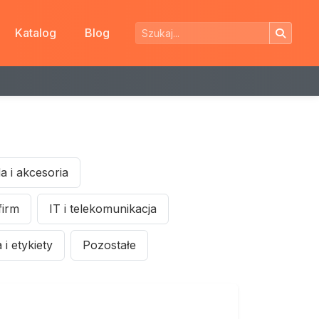
Katalog
Blog
 i akcesoria
firm
IT i telekomunikacja
i etykiety
Pozostałe