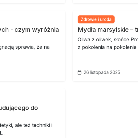
Zdrowie i uroda
ych - czym wyróżnia
Mydła marsylskie – t
Oliwa z oliwek, słońce P
nacją sprawia, że na
z pokolenia na pokolenie –
26 listopada 2025
budującego do
etyki, ale też techniki i
..