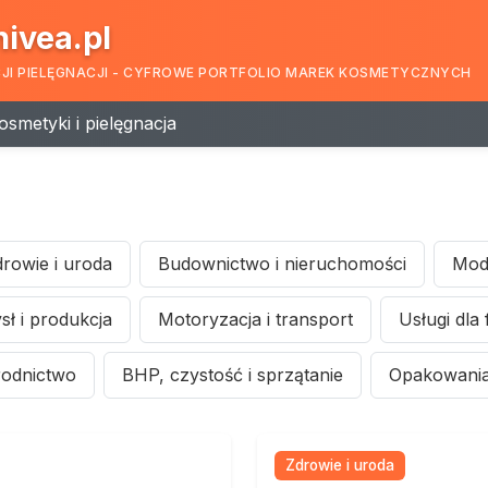
nivea.pl
CJI PIELĘGNACJI - CYFROWE PORTFOLIO MAREK KOSMETYCZNYCH
osmetyki i pielęgnacja
rowie i uroda
Budownictwo i nieruchomości
Moda
ł i produkcja
Motoryzacja i transport
Usługi dla 
rodnictwo
BHP, czystość i sprzątanie
Opakowania 
Zdrowie i uroda