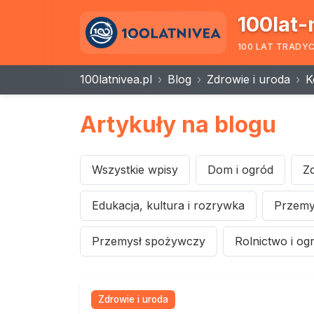
100lat-
100 LAT TRADY
100latnivea.pl
Blog
Zdrowie i uroda
K
Artykuły na blogu
Wszystkie wpisy
Dom i ogród
Zd
Edukacja, kultura i rozrywka
Przemys
Przemysł spożywczy
Rolnictwo i og
Zdrowie i uroda