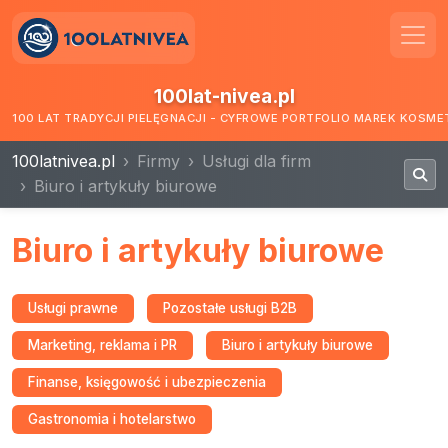
100lat-nivea.pl
100 LAT TRADYCJI PIELĘGNACJI - CYFROWE PORTFOLIO MAREK KOSM
100latnivea.pl
Firmy
Usługi dla firm
Biuro i artykuły biurowe
Biuro i artykuły biurowe
Usługi prawne
Pozostałe usługi B2B
Marketing, reklama i PR
Biuro i artykuły biurowe
Finanse, księgowość i ubezpieczenia
Gastronomia i hotelarstwo