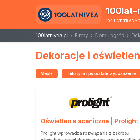
100lat-
100 LAT TRADY
100latnivea.pl
Firmy
Dom i ogród
Dek
Dekoracje i oświetlen
Meble
Tekstylia i pozostałe wyposażenie
Oświetlenie sceniczne | Prolight
Prolight wprowadza rozwiązania z zakresu
oświetlenia architektonicznego oraz oświetlenia