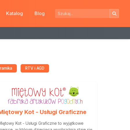
Katalog
Blog
eramika
RTV i AGD
Miętowy Kot - Usługi Graficzne
Miętowy Kot - Usługi Graficzne to wyjątkowe
miejsce, w którym dziecięca wyobraźnia staje się