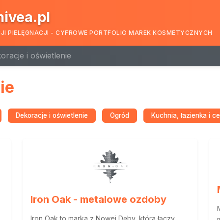
nivea.pl
CJI PIELĘGNACJI - CYFROWE PORTFOLIO MAREK KOSMETYCZNYCH
oracje i oświetlenie
ie
Dekoracje i oświetlenie
Ogród
Kuchnia, łazienka i c
Iron Oak - metalowe ozdoby
Iron Oak to marka z Nowej Dęby, która łączy