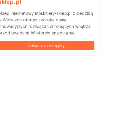
sklep.pl
Sklep internetowy moskitiery-sklep.pl z siedzibą
w Wieliczce oferuje szeroką gamę
innowacyjnych rozwiązań chroniących wnętrza
przed owadami. W ofercie znajdują się...
Zobacz szczegóły