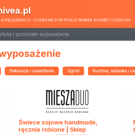
nivea.pl
CJI PIELĘGNACJI - CYFROWE PORTFOLIO MAREK KOSMETYCZNYCH
stylia i pozostałe wyposażenie
e wyposażenie
Dekoracje i oświetlenie
Ogród
Kuchnia, łazienka i c
Świece sojowe handmade,
ręcznie robione | Sklep