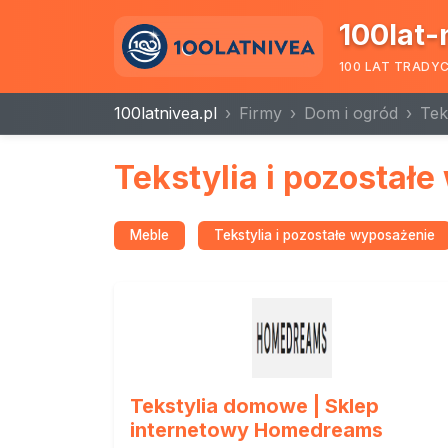
100lat-
100 LAT TRADY
100latnivea.pl
Firmy
Dom i ogród
Tek
Tekstylia i pozostał
Meble
Tekstylia i pozostałe wyposażenie
Tekstylia domowe | Sklep
internetowy Homedreams