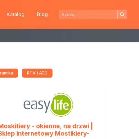
Katalog
Blog
eramika
RTV i AGD
Moskitiery - okienne, na drzwi |
Sklep internetowy Mostikiery-