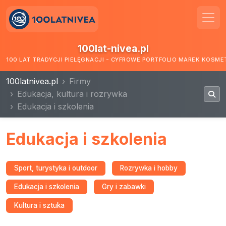
100lat-nivea.pl
100 LAT TRADYCJI PIELĘGNACJI - CYFROWE PORTFOLIO MAREK KOSM
100latnivea.pl
Firmy
Edukacja, kultura i rozrywka
Edukacja i szkolenia
Edukacja i szkolenia
Sport, turystyka i outdoor
Rozrywka i hobby
Edukacja i szkolenia
Gry i zabawki
Kultura i sztuka