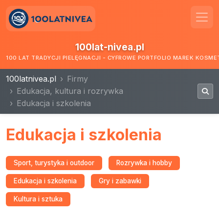
100lat-nivea.pl
100 LAT TRADYCJI PIELĘGNACJI - CYFROWE PORTFOLIO MAREK KOSM
100latnivea.pl
Firmy
Edukacja, kultura i rozrywka
Edukacja i szkolenia
Edukacja i szkolenia
Sport, turystyka i outdoor
Rozrywka i hobby
Edukacja i szkolenia
Gry i zabawki
Kultura i sztuka