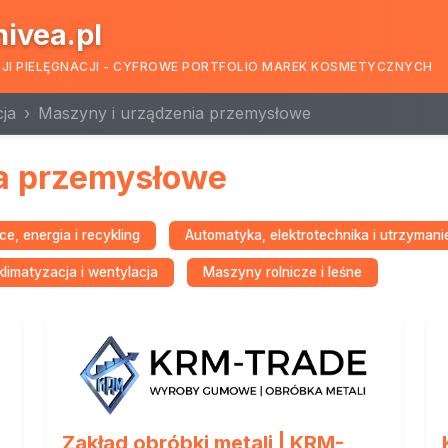
nivea.pl
CJI PIELĘGNACJI - CYFROWE PORTFOLIO MAREK KOSMETYCZNYCH
ja
Maszyny i urządzenia przemysłowe
a przemysłowe
e, energia i recykling
Automatyka, elektrotechnika i utrzymani
limatyzacja i wentylacja
Maszyny rolnicze i leśne
Zakład obróbki metali | KRM-