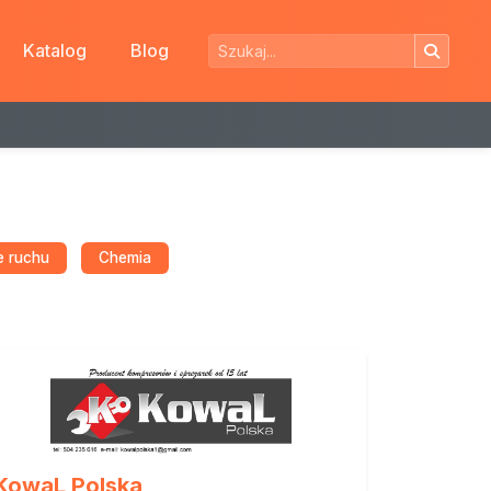
Katalog
Blog
e ruchu
Chemia
KowaL Polska