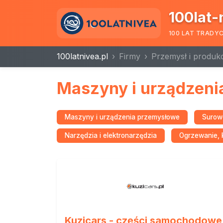
100lat-
100 LAT TRADY
100latnivea.pl
Firmy
Przemysł i produkc
Maszyny i urządzeni
Maszyny i urządzenia przemysłowe
Surowc
Narzędzia i elektronarzędzia
Ogrzewanie, k
Kuzicars - części samochodowe