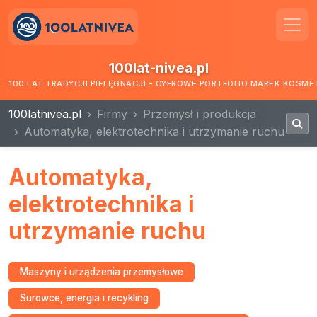
100lat-nivea.pl
100 LAT TRADYCJI PIELĘGNACJI - CYFROWE PORTFOLIO MAREK KOSM
100latnivea.pl
Firmy
Przemysł i produkcja
Automatyka, elektrotechnika i utrzymanie ruchu
Automatyka,
elektrotechnika i
utrzymanie ruchu
Maszyny i urządzenia przemysłowe
Surowce, energia i recykling