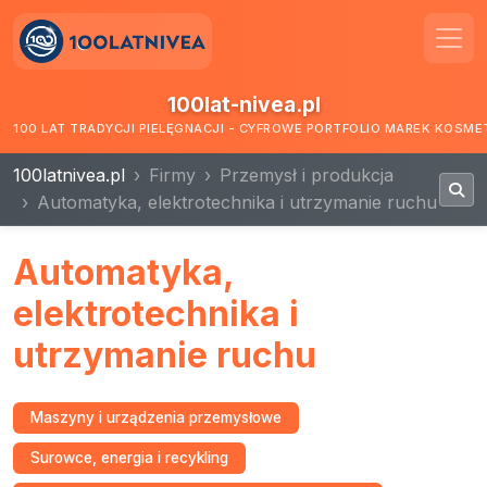
100lat-nivea.pl
100 LAT TRADYCJI PIELĘGNACJI - CYFROWE PORTFOLIO MAREK KOSM
100latnivea.pl
Firmy
Przemysł i produkcja
Automatyka, elektrotechnika i utrzymanie ruchu
Automatyka,
elektrotechnika i
utrzymanie ruchu
Maszyny i urządzenia przemysłowe
Surowce, energia i recykling