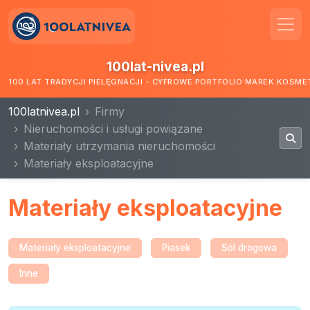
100lat-nivea.pl
100 LAT TRADYCJI PIELĘGNACJI - CYFROWE PORTFOLIO MAREK KOSM
100latnivea.pl
Firmy
Nieruchomości i usługi powiązane
Materiały utrzymania nieruchomości
Materiały eksploatacyjne
Materiały eksploatacyjne
Materiały eksploatacyjne
Piasek
Sól drogowa
Inne