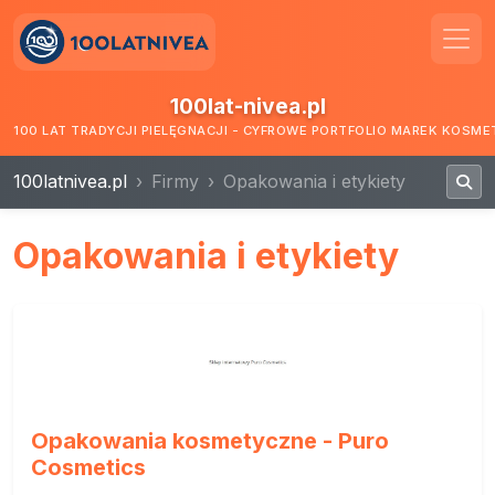
100lat-nivea.pl
100 LAT TRADYCJI PIELĘGNACJI - CYFROWE PORTFOLIO MAREK KOSM
100latnivea.pl
Firmy
Opakowania i etykiety
Opakowania i etykiety
Opakowania kosmetyczne - Puro
Cosmetics