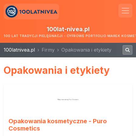
100lat-nivea.pl
100 LAT TRADYCJI PIELĘGNACJI - CYFROWE PORTFOLIO MAREK KOSM
100latnivea.pl
Firmy
Opakowania i etykiety
Opakowania i etykiety
Opakowania kosmetyczne - Puro
Cosmetics