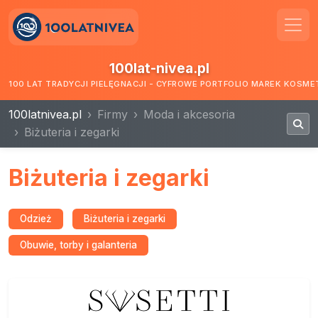
100lat-nivea.pl
100 LAT TRADYCJI PIELĘGNACJI - CYFROWE PORTFOLIO MAREK KOSM
100latnivea.pl
Firmy
Moda i akcesoria
Biżuteria i zegarki
Biżuteria i zegarki
Odzież
Biżuteria i zegarki
Obuwie, torby i galanteria