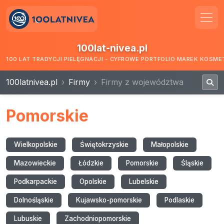
100lat-nivea.pl
100 LAT TRADYCJI PIELĘGNACJI - CYFROWE PORTFOLIO MAREK KOSM
100latnivea.pl
Firmy
Firmy z województwa
Pomorskie
Wielkopolskie
Świętokrzyskie
Małopolskie
Mazowieckie
Łódzkie
Pomorskie
Śląskie
Podkarpackie
Opolskie
Lubelskie
Dolnośląskie
Kujawsko-pomorskie
Podlaskie
Lubuskie
Zachodniopomorskie