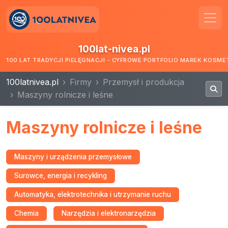
100lat-nivea.pl
100 LAT TRADYCJI PIELĘGNACJI - CYFROWE PORTFOLIO MAREK KOSM
100latnivea.pl
Firmy
Przemysł i produkcja
Maszyny rolnicze i leśne
Maszyny rolnicze i leśne
Maszyny i urządzenia przemysłowe
Surowce, energia i recykling
Automatyka, elektrotechnika i utrzymanie ruchu
Chemia
Narzędzia i elektronarzędzia