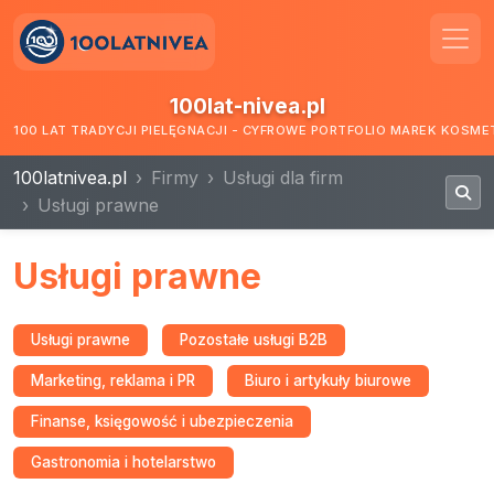
100lat-nivea.pl
100 LAT TRADYCJI PIELĘGNACJI - CYFROWE PORTFOLIO MAREK KOSM
100latnivea.pl
Firmy
Usługi dla firm
Usługi prawne
Usługi prawne
Usługi prawne
Pozostałe usługi B2B
Marketing, reklama i PR
Biuro i artykuły biurowe
Finanse, księgowość i ubezpieczenia
Gastronomia i hotelarstwo